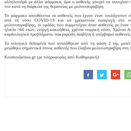
αλληλεπιδρά με άλλα φάρμακα, άρα ο ασθενής μπορεί να συνεχίσει
του κατά τη διάρκεια της θεραπείας με μολνουπιραβίρη.
Το φάρμακο απευθύνεται σε ασθενείς που έχουν έναν τουλάχιστον 
από τη νόσο COVID-19 και να χρειαστούν εισαγωγή στο 
μολνουπιραβίρης, οι ομάδες που συμμετείχαν ήταν ασθενείς με έναν
ηλικία >60 ετών, ενεργή κακοήθεια, χρόνια νεφρική νόσο, Χρόνια
καρδιολογικά προβλήματα, σακχαρώδη διαβήτη ή υπέρβαροι ασθενείς
Τα ιολογικά δεδομένα που αναλύθηκαν από τη φάση 2 της μελέ
μειώθηκε σημαντικά στους ασθενείς που έλαβαν μολνουπιραβίρη στη
Kosmoslarissa.gr (με πληροφορίες από Kαθημερινή)