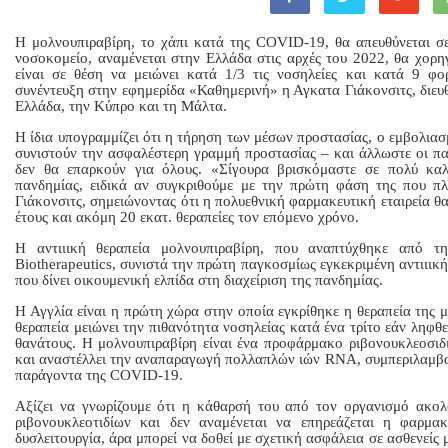
Η μολνουπιραβίρη, το χάπι κατά της COVID-19, θα απευθύνεται σε
νοσοκομείο, αναμένεται στην Ελλάδα στις αρχές του 2022, θα χορηγ
είναι σε θέση να μειώνει κατά 1/3 τις νοσηλείες και κατά 9 φορ
συνέντευξη στην εφημερίδα «Καθημερινή» η Αγκατα Γιάκονσιτς, διε
Ελλάδα, την Κύπρο και τη Μάλτα.
Η ίδια υπογραμμίζει ότι η τήρηση των μέσων προστασίας, ο εμβολια
συνιστούν την ασφαλέστερη γραμμή προστασίας – και άλλωστε οι π
δεν θα επαρκούν για όλους. «Σίγουρα βρισκόμαστε σε πολύ καλ
πανδημίας, ειδικά αν συγκριθούμε με την πρώτη φάση της που πλ
Γιάκονσιτς, σημειώνοντας ότι η πολυεθνική φαρμακευτική εταιρεία θα
έτους και ακόμη 20 εκατ. θεραπείες τον επόμενο χρόνο.
H αντιιική θεραπεία μολνουπιραβίρη, που αναπτύχθηκε από 
Biotherapeutics, συνιστά την πρώτη παγκοσμίως εγκεκριμένη αντιιι
που δίνει οικουμενική ελπίδα στη διαχείριση της πανδημίας.
Η Αγγλία είναι η πρώτη χώρα στην οποία εγκρίθηκε η θεραπεία της μο
θεραπεία μειώνει την πιθανότητα νοσηλείας κατά ένα τρίτο εάν ληφθε
θανάτους. Η μολνουπιραβίρη είναι ένα προφάρμακο ριβονουκλεοσιδ
και αναστέλλει την αναπαραγωγή πολλαπλών ιών RNA, συμπεριλαμβ
παράγοντα της COVID-19.
Αξίζει να γνωρίζουμε ότι η κάθαρσή του από τον οργανισμό ακολ
ριβονουκλεοτιδίων και δεν αναμένεται να επηρεάζεται η φαρμα
δυσλειτουργία, άρα μπορεί να δοθεί με σχετική ασφάλεια σε ασθενείς μ