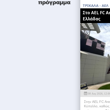
TΡΙΚΑΛΑ - ΑΕΛ
Στο AEL FC A
Ελλάδας
08 Αυγ 2026, 12:0
Στην AEL FC Are
Κύπελλο, καθώς 