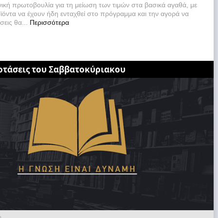
θνική πρωτοβουλία για τη μείωση των τιμών στα βασικά αγαθά, με
ϊόντα να έχουν ήδη ενταχθεί στο πρόγραμμα και την αγορά να
ώσεις θα...
Περισσότερα
οτάσεις του Σαββατοκύριακου
0