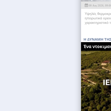
08 Αυγ 2026, 09:0
Υψηλές θερμοκρασ
ηπειρωτικά ορειν
χαρακτηριστικό τ
H ΔΥΝΑΜΗ ΤΗ
Ένα ντοκιμα