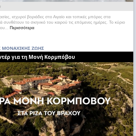
0
ίες, ισχυροί βοριάδες στο Αιγαίο και τοπικές μπόρες στα
ά συνθέτουν το σκηνικό του καιρού τις επόμενες ημέρες. Το κύριο
ου...
Περισσότερα
Σ ΜΟΝΑΧΙΚΗΣ ΖΩΗΣ
ντέρ για τη Μονή Κορμπόβου