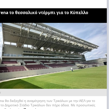
rena το θεσσαλικό ντέρμπι για το Κύπελλο
0
na θα διεξαχθεί η αναμέτρηση των Τρικάλων με την ΑΕΛ για το
το Δημοτικό Στάδιο Τρικάλων δεν πήρε άδεια. Με προσωπικές