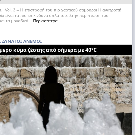
: Vol. 3 – Η επιστροφή του πιο χαοτικού σαμουράι Η ανατροπή
ία είναι τα πιο επικίνδυνα όπλα του. Στην περίπτωση του
αι τα μοναδικά...
Περισσότερα
Ι ΔΥΝΑΤΟΙ ΑΝΕΜΟΙ
μερο κύμα ζέστης από σήμερα με 40°C