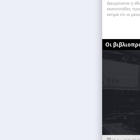
Διευρύνεται η ε
εκατοντάδες προ
εκτιμά ότι οι μει
Οι βιβλιοπρ
08 Αυγ 2026, 09:3