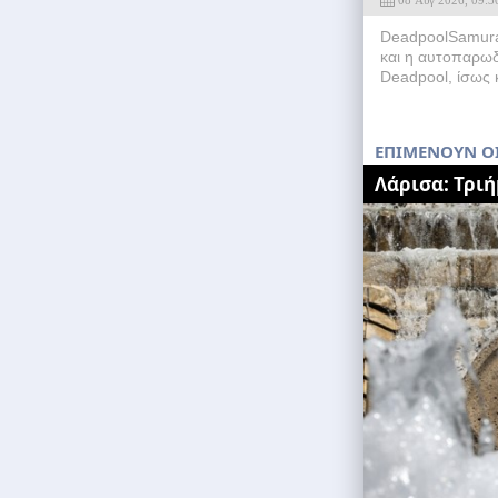
DeadpoolSamurai
και η αυτοπαρωδ
Deadpool, ίσως κ
EΠΙΜΕΝΟΥΝ Ο
Λάρισα: Τριή