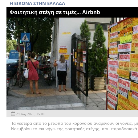
H EIKΟΝΑ ΣΤΗΝ ΕΛΛΑΔΑ
Φοιτητική στέγη σε τιμές… Airbnb
29 Αυγ 2020, 15:00
Τα νεότερα από το μέτωπο του κορονοϊού αναμένουν οι γονείς, μ
Νοεμβρίου το «κυνήγι» της φοιτητικής στέγης, που παραδοσιακά 