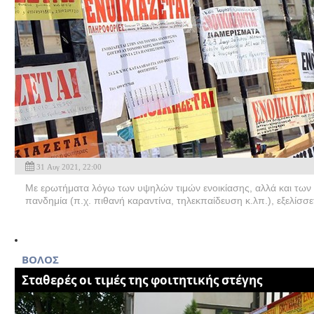
31 Αυγ 2021, 22:00
Με ερωτήματα λόγω των υψηλών τιμών ενοικίασης, αλλά και των 
πανδημία (π.χ. πιθανή καραντίνα, τηλεκπαίδευση κ.λπ.), εξελίσσε
BOΛΟΣ
Σταθερές oι τιμές της φοιτητικής στέγης