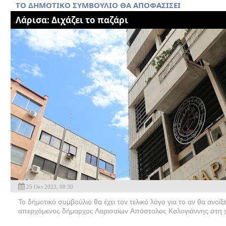
TO ΔΗΜΟΤΙΚΟ ΣΥΜΒΟΥΛΙΟ ΘΑ ΑΠΟΦΑΣΙΣΕΙ
Λάρισα: Διχάζει το παζάρι
25 Οκτ 2023, 08:30
To δημοτικό συμβούλιο θα έχει τον τελικό λόγο για το αν θα ανοίξε
απερχόμενος δήμαρχος Λαρισαίων Απόστολος Καλογιάννης στη χ