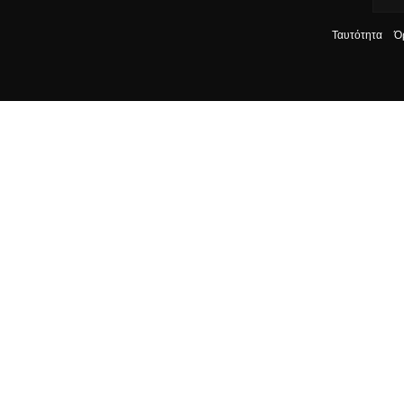
Ταυτότητα
Ό