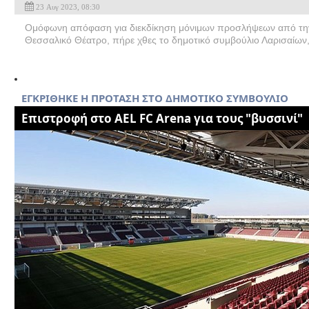
23 Αυγ 2023, 08:30
Ομόφωνη απόφαση για διεκδίκηση μόνιμων προσλήψεων από την
Θεσσαλικό Θέατρο, πήρε χθες το δημοτικό συμβούλιο Λαρισαίων, 
ΕΓΚΡΙΘΗΚΕ Η ΠΡΟΤΑΣΗ ΣΤΟ ΔΗΜΟΤΙΚΟ ΣΥΜΒΟΥΛΙΟ
Επιστροφή στο AEL FC Arena για τους "βυσσινί"