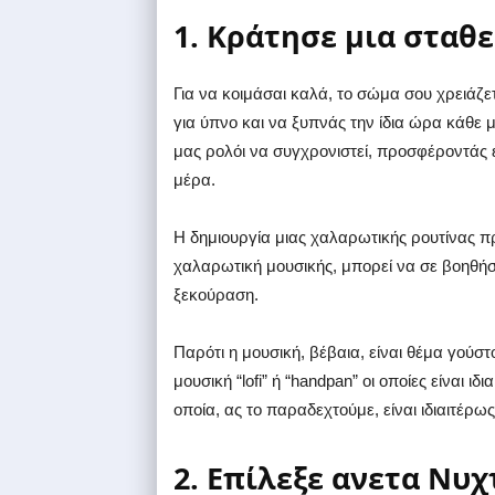
1. Κράτησε μια σταθ
Για να κοιμάσαι καλά, το σώμα σου χρειάζ
για ύπνο και να ξυπνάς την ίδια ώρα κάθε 
μας ρολόι να συγχρονιστεί, προσφέροντάς 
μέρα.
Η δημιουργία μιας χαλαρωτικής ρουτίνας πρ
χαλαρωτική μουσικής, μπορεί να σε βοηθήσ
ξεκούραση.
Παρότι η μουσική, βέβαια, είναι θέμα γούστ
μουσική “lofi” ή “handpan” οι οποίες είναι 
οποία, ας το παραδεχτούμε, είναι ιδιαιτέρω
2. Επίλεξε ανετα Νυ