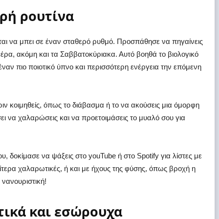
ερή ρουτίνα
εται να μπει σε έναν σταθερό ρυθμό. Προσπάθησε να πηγαίνεις
μέρα, ακόμη και τα Σαββατοκύριακα. Αυτό βοηθά το βιολογικό
έναν πιο ποιοτικό ύπνο και περισσότερη ενέργεια την επόμενη
ιν κοιμηθείς, όπως το διάβασμα ή το να ακούσεις μια όμορφη
ει να χαλαρώσεις και να προετοιμάσεις το μυαλό σου για
ου, δοκίμασε να ψάξεις στο youTube ή στο Spotify για λίστες με
ιδιαίτερα χαλαρωτικές, ή και με ήχους της φύσης, όπως βροχή η
ς νανουριστική!
χτικά και εσώρουχα