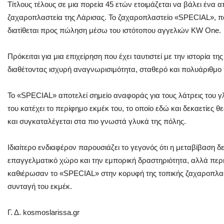
Τίτλους τέλους σε μια πορεία 45 ετών ετοιμάζεται να βάλει ένα α
ζαχαροπλαστεία της Λάρισας. Το ζαχαροπλαστείο «SPECIAL», π
διατίθεται προς πώληση μέσω του ιστότοπου αγγελιών KW One.
Πρόκειται για μια επιχείρηση που έχει ταυτιστεί με την ιστορία τ
διαθέτοντας ισχυρή αναγνωρισιμότητα, σταθερό και πολυάριθμο 
Το «SPECIAL» αποτελεί σημείο αναφοράς για τους λάτρεις του γ
του κατέχει το περίφημο εκμέκ του, το οποίο εδώ και δεκαετίες θ
και συγκαταλέγεται στα πιο γνωστά γλυκά της πόλης.
Ιδιαίτερο ενδιαφέρον παρουσιάζει το γεγονός ότι η μεταβίβαση
επαγγελματικό χώρο και την εμπορική δραστηριότητα, αλλά περι
καθιέρωσαν το «SPECIAL» στην κορυφή της τοπικής ζαχαροπλαστ
συνταγή του εκμέκ.
Γ. Δ. kosmoslarissa.gr