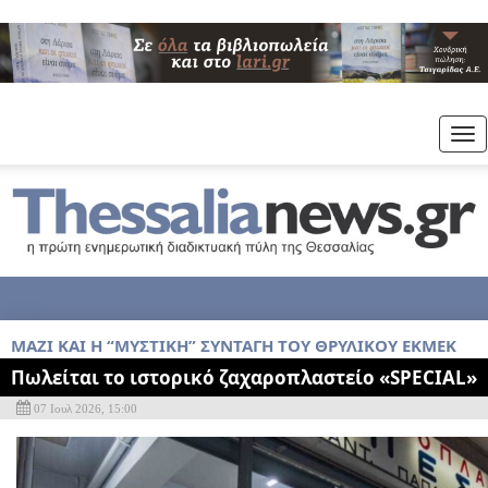
Tog
nav
ΜΑΖΊ ΚΑΙ Η “ΜΥΣΤΙΚΉ” ΣΥΝΤΑΓΉ ΤΟΥ ΘΡΥΛΙΚΟΎ ΕΚΜΈΚ
Πωλείται το ιστορικό ζαχαροπλαστείο «SPECIAL»
07 Ιουλ 2026, 15:00