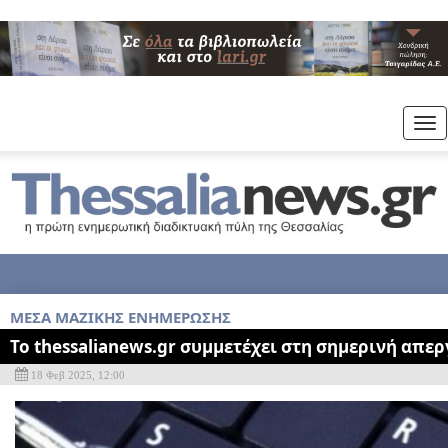
Tog
nav
MEΣΑ ΜΑΖΙΚΗΣ ΕΝΗΜΕΡΩΣΗΣ
Το thessalianews.gr συμμετέχει στη σημερινή απερ
18 Φεβ 2025, 12:00