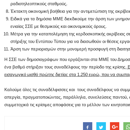
ραδιοτηλεοπτικούς σταθμούς.
Έκτακτη οικονομική βοήθεια για την αντιμετώπιση της ακρίβε
Ειδικά για τα δημόσια ΜΜΕ διεκδικούμε την άρση των μνημο
ενιαίας ΣΣΕ με θεσμικούς και οικονομικούς όρους.
Μέτρα για την καταπολέμηση της κερδοσκοπικής ακρίβειας σε 
στήριξης του Εντύπου Τύπου για να διασωθούν οι θέσεις εργα
Άρση των περιορισμών στην μονομερή προσφυγή στη διαιτησ
Η ΣΣΕ των δημοσιογράφων που εργάζονται στα ΜΜΕ του Δημοσίου
ένα βαθμό στήριξαν τους συναδέλφους την περίοδο της κρίσης.
Ε
εισαγωγικό μισθό πρώτης διετίας στα 1.250 ευρώ, που να συμπ
Καλούμε όλες τις συναδέλφισσες και τους συναδέλφους να συμμ
απεργία, πραγματοποιώντας, παράλληλα, συνελεύσεις παντού, 
συμμετοχικά τις κρίσιμες αποφάσεις για το μέλλον των κινητοπο