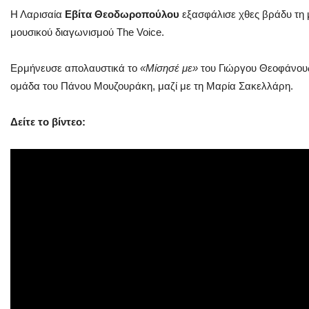
Η Λαρισαία
Εβίτα Θεοδωροπούλου
εξασφάλισε χθες βράδυ τη μ
μουσικού διαγωνισμού The Voice.
Ερμήνευσε απολαυστικά το
«Μίσησέ με»
του Γιώργου Θεοφάνους
ομάδα του Πάνου Μουζουράκη, μαζί με τη Μαρία Σακελλάρη.
Δείτε το βίντεο: