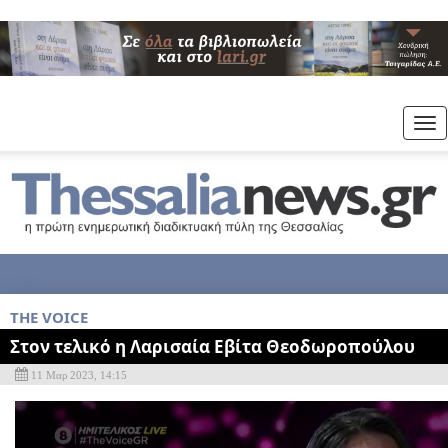
Tog
nav
THE VOICE
Στον τελικό η Λαρισαία Εβίτα Θεοδωροπούλου
11 Μαρ 2023, 14:15