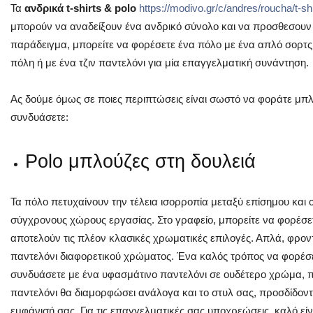
Τα
ανδρικά t-shirts & polo
https://modivo.gr/c/andres/roucha/t-shi
μπορούν να αναδείξουν ένα ανδρικό σύνολο και να προσθεσουν 
παράδειγμα, μπορείτε να φορέσετε ένα πόλο με ένα απλό σορτς 
πόλη ή με ένα τζιν παντελόνι για μία επαγγελματική συνάντηση.
Ας δούμε όμως σε ποιες περιπτώσεις είναι σωστό να φοράτε μπλού
συνδυάσετε:
Polo μπλούζες στη δουλειά
Τα πόλο πετυχαίνουν την τέλεια ισορροπία μεταξύ επίσημου και cas
σύγχρονους χώρους εργασίας. Στο γραφείο, μπορείτε να φορέσετ
αποτελούν τις πλέον κλασικές χρωματικές επιλογές. Απλά, φρον
παντελόνι διαφορετικού χρώματος. Ένα καλός τρόπος να φορέσετ
συνδυάσετε με ένα υφασμάτινο παντελόνι σε ουδέτερο χρώμα, π.
παντελόνι θα διαμορφώσει ανάλογα και το στυλ σας, προσδίδον
εμφάνισή σας. Για τις επαγγελματικές σας υποχρεώσεις, καλό εί