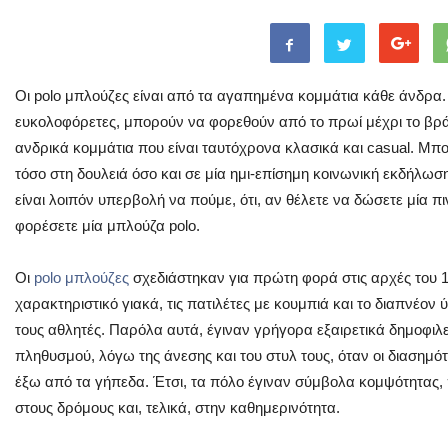
Οι polo μπλούζες είναι από τα αγαπημένα κομμάτια κάθε άνδρα. 
ευκολοφόρετες, μπορούν να φορεθούν από το πρωί μέχρι το βράδ
ανδρικά κομμάτια που είναι ταυτόχρονα κλασικά και casual. Μπο
τόσο στη δουλειά όσο και σε μία ημι-επίσημη κοινωνική εκδήλωση 
είναι λοιπόν υπερβολή να πούμε, ότι, αν θέλετε να δώσετε μία π
φορέσετε μία μπλούζα polo.
Οι
polo μπλούζες
σχεδιάστηκαν για πρώτη φορά στις αρχές του 19
χαρακτηριστικό γιακά, τις πατιλέτες με κουμπιά και το διαπνέον
τους αθλητές. Παρόλα αυτά, έγιναν γρήγορα εξαιρετικά δημοφιλ
πληθυσμού, λόγω της άνεσης και του στυλ τους, όταν οι διασημό
έξω από τα γήπεδα. Έτσι, τα πόλο έγιναν σύμβολα κομψότητας,
στους δρόμους και, τελικά, στην καθημερινότητα.