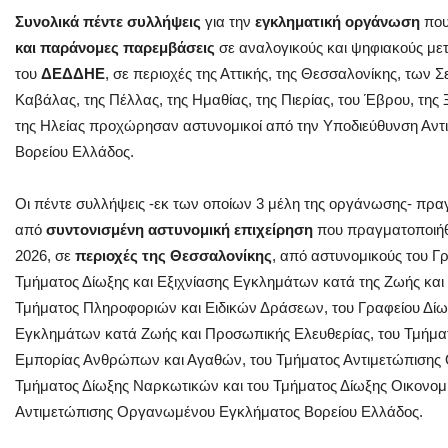
Συνολικά πέντε συλλήψεις
για την
εγκληματική οργάνωση
πο
και παράνομες παρεμβάσεις
σε αναλογικούς και ψηφιακούς με
του
ΔΕΔΔΗΕ
, σε περιοχές της Αττικής, της Θεσσαλονίκης, των Σε
Καβάλας, της Πέλλας, της Ημαθίας, της Πιερίας, του Έβρου, της
της Ηλείας προχώρησαν αστυνομικοί από την Υποδιεύθυνση Αν
Βορείου Ελλάδος.
Οι πέντε συλλήψεις -εκ των οποίων 3 μέλη της οργάνωσης- πρα
από
συντονισμένη αστυνομική επιχείρηση
που πραγματοποιήθη
2026, σε
περιοχές της Θεσσαλονίκης
, από αστυνομικούς του Γ
Τμήματος Δίωξης και Εξιχνίασης Εγκλημάτων κατά της Ζωής και τ
Τμήματος Πληροφοριών και Ειδικών Δράσεων, του Γραφείου Δίω
Εγκλημάτων κατά Ζωής και Προσωπικής Ελευθερίας, του Τμήμα
Εμπορίας Ανθρώπων και Αγαθών, του Τμήματος Αντιμετώπισης 
Τμήματος Δίωξης Ναρκωτικών και του Τμήματος Δίωξης Οικονο
Αντιμετώπισης Οργανωμένου Εγκλήματος Βορείου Ελλάδος.