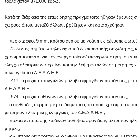
τουλάχιστον 371.000 ευρώ.
Κατά τη διάρκεια της επιχείρησης πραγματοποιήθηκαν έρευνες σε
χώρους όπου, μεταξύ άλλων, βρέθηκαν και κατασχέθηκαν:
περίστροφο, 9 mm, κρότου αερίου με χοάνη εκτόξευσης φωτοβ
-2- δέκτες σημάτων τηλεχειρισμού δι’ ακουστικής συχνότητας, 
χρησιμοποιούνται για την ενεργοποίηση/απενεργοποίηση του νυκτ
έλεγχο ηλεκτρικών φορτίων και την λήψη εντολών σε μετρητές χ
συνεργείο του Δ.Ε.Δ.Δ.Η.Ε.,
-417- τεμάχια στρογγυλών μολυβοσφραγίδων σφράγισης μετρη
Δ.Ε.Δ.Δ.Η.Ε.,
-574- τεμάχια ορθογώνιων μολυβοσφραγίδων σφράγισης,
ακανθώδες σύρμα, μικρής διαμέτρου, το οποίο χρησιμοποιείται
μετρητών ηλεκτρικής ενέργειας του Δ.Ε.Δ.Δ.Η.Ε.,
πρέσα εντύπωσης κωδικών μολυβοσφραγίδων, μετρητών ηλεκτρ
μήτρες,
-5- μήτρες διαφορετικών κωδικών μολυβοσφραγίδων, μετρητών 