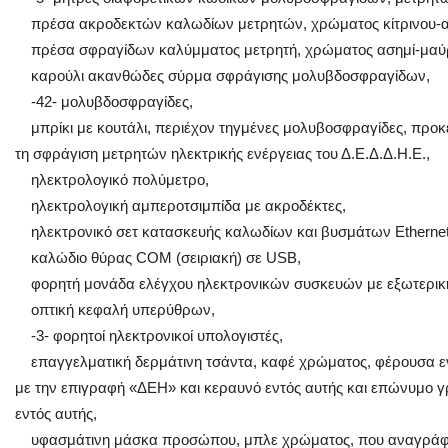
πρέσα ακροδεκτών καλωδίων μετρητών, χρώματος κίτρινου-ασ
πρέσα σφραγίδων καλύμματος μετρητή, χρώματος ασημί-μαύρο
καρούλι ακανθώδες σύρμα σφράγισης μολυβδοσφραγίδων,
-42- μολυβδοσφραγίδες,
μπρίκι με κουτάλι, περιέχον τηγμένες μολυβοσφραγίδες, προκε
τη σφράγιση μετρητών ηλεκτρικής ενέργειας του Δ.Ε.Δ.Δ.Η.Ε.,
ηλεκτρολογικό πολύμετρο,
ηλεκτρολογική αμπεροτσιμπίδα με ακροδέκτες,
ηλεκτρονικό σετ κατασκευής καλωδίων και βυσμάτων Ethernet
καλώδιο θύρας COM (σειριακή) σε USB,
φορητή μονάδα ελέγχου ηλεκτρονικών συσκευών με εξωτερική
οπτική κεφαλή υπερύθρων,
-3- φορητοί ηλεκτρονικοί υπολογιστές,
επαγγελματική δερμάτινη τσάντα, καφέ χρώματος, φέρουσα ε
με την επιγραφή «ΔΕΗ» και κεραυνό εντός αυτής και επώνυμο γ
εντός αυτής,
υφασμάτινη μάσκα προσώπου, μπλε χρώματος, που αναγράφε