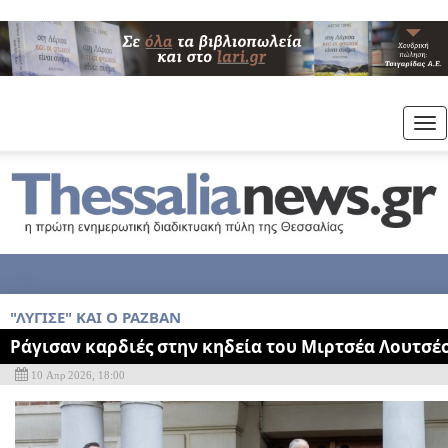
Tog
nav
"ΛΥΓΙΣΕ" ΚΑΙ Ο ΡΑΖΒΑΝ
Ράγισαν καρδιές στην κηδεία του Μιρτσέα Λουτσέ
10 Απρ 2026, 18:00