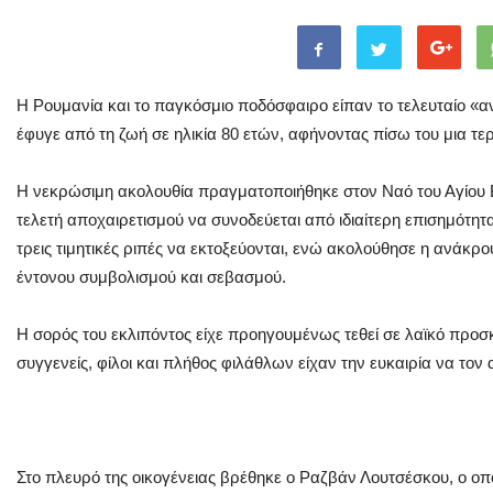
Η Ρουμανία και το παγκόσμιο ποδόσφαιρο είπαν το τελευταίο «α
έφυγε από τη ζωή σε ηλικία 80 ετών, αφήνοντας πίσω του μια τ
Η νεκρώσιμη ακολουθία πραγματοποιήθηκε στον Ναό του Αγίου Ε
τελετή αποχαιρετισμού να συνοδεύεται από ιδιαίτερη επισημότητα,
τρεις τιμητικές ριπές να εκτοξεύονται, ενώ ακολούθησε η ανάκρο
έντονου συμβολισμού και σεβασμού.
Η σορός του εκλιπόντος είχε προηγουμένως τεθεί σε λαϊκό προ
συγγενείς, φίλοι και πλήθος φιλάθλων είχαν την ευκαιρία να τον
Στο πλευρό της οικογένειας βρέθηκε ο Ραζβάν Λουτσέσκου, ο οπο