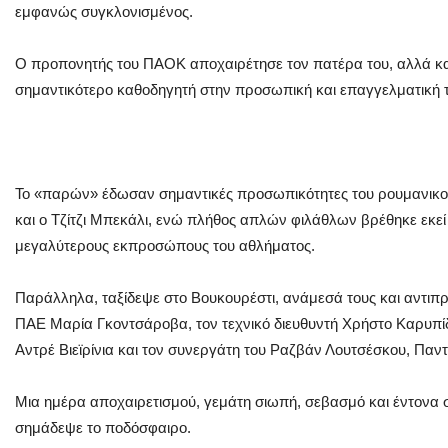
εμφανώς συγκλονισμένος.
Ο προπονητής του ΠΑΟΚ αποχαιρέτησε τον πατέρα του, αλλά κ
σημαντικότερο καθοδηγητή στην προσωπική και επαγγελματική τ
Το «παρών» έδωσαν σημαντικές προσωπικότητες του ρουμανικο
και ο Τζίτζι Μπεκάλι, ενώ πλήθος απλών φιλάθλων βρέθηκε εκεί 
μεγαλύτερους εκπροσώπους του αθλήματος.
Παράλληλα, ταξίδεψε στο Βουκουρέστι, ανάμεσά τους και αντι
ΠΑΕ Μαρία Γκοντσάροβα, τον τεχνικό διευθυντή Χρήστο Καρυπίδ
Αντρέ Βιεϊρίνια και τον συνεργάτη του Ραζβάν Λουτσέσκου, Παν
Μια ημέρα αποχαιρετισμού, γεμάτη σιωπή, σεβασμό και έντονα
σημάδεψε το ποδόσφαιρο.