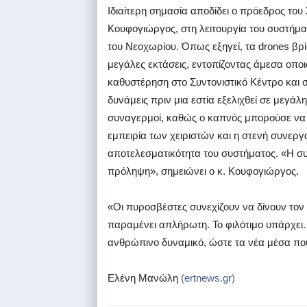
Ιδιαίτερη σημασία αποδίδει ο πρόεδρος τ
Κουφογιώργος, στη λειτουργία του συστήμα
του Νεοχωρίου. Όπως εξηγεί, τα drones βρ
μεγάλες εκτάσεις, εντοπίζοντας άμεσα οποι
καθυστέρηση στο Συντονιστικό Κέντρο και σ
δυνάμεις πριν μια εστία εξελιχθεί σε μεγά
συναγερμοί, καθώς ο καπνός μπορούσε να π
εμπειρία των χειριστών και η στενή συνεργ
αποτελεσματικότητα του συστήματος. «Η συ
πρόληψη», σημειώνει ο κ. Κουφογιώργος.
«Οι πυροσβέστες συνεχίζουν να δίνουν τον
παραμένει απλήρωτη. Το φιλότιμο υπάρχει. Ε
ανθρώπινο δυναμικό, ώστε τα νέα μέσα πο
Eλένη Μανώλη
(ertnews.gr)