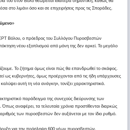
ία του στον Βόλο θεωρείται ιδιαίτερα σημαντική, καθώς θα
σα στο λιμάνι όσο και σε επιχειρήσεις προς τις Σποράδες.
ούμενο
»
 ΕΡΤ Βόλου, ο πρόεδρος του Συλλόγου Πυροσβεστών
όκτηση νέου εξοπλισμού από μόνη της δεν αρκεί. Το μεγάλο
ετίζουμε. Το ζήτημα όμως είναι πώς θα επανδρωθεί το σκάφος.
εί ως κυβερνήτες, όμως προέρχονται από τις ήδη υπάρχουσες
 καλύψει αυτή τη νέα ανάγκη», τονίζει χαρακτηριστικά.
ρακτηριστικό παράδειγμα της συνεχούς διεύρυνσης των
 Όπως αναφέρει, τα τελευταία χρόνια προστίθενται διαρκώς
 αριθμός των πυροσβεστών δεν αυξάνεται με τον ίδιο ρυθμό.
οκήρυξη για την πρόσληψη 600 νέων πυροσβεστών,