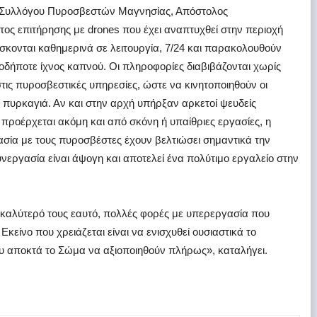
ου Συλλόγου Πυροσβεστών Μαγνησίας, Απόστολος
τος επιτήρησης με drones που έχει αναπτυχθεί στην περιοχή
ίσκονται καθημερινά σε λειτουργία, 7/24 και παρακολουθούν
οδήποτε ίχνος καπνού. Οι πληροφορίες διαβιβάζονται χωρίς
τις πυροσβεστικές υπηρεσίες, ώστε να κινητοποιηθούν οι
λη πυρκαγιά. Αν και στην αρχή υπήρξαν αρκετοί ψευδείς
ροέρχεται ακόμη και από σκόνη ή υπαίθριες εργασίες, η
ασία με τους πυροσβέστες έχουν βελτιώσει σημαντικά την
νεργασία είναι άψογη και αποτελεί ένα πολύτιμο εργαλείο στην
 καλύτερό τους εαυτό, πολλές φορές με υπερεργασία που
κείνο που χρειάζεται είναι να ενισχυθεί ουσιαστικά το
υ αποκτά το Σώμα να αξιοποιηθούν πλήρως», καταλήγει.