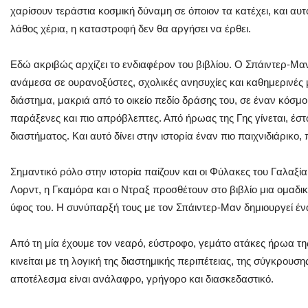
χαρίσουν τεράστια κοσμική δύναμη σε όποιον τα κατέχει, και αυ
λάθος χέρια, η καταστροφή δεν θα αργήσει να έρθει.
Εδώ ακριβώς αρχίζει το ενδιαφέρον του βιβλίου. Ο Σπάιντερ-Μαν
ανάμεσα σε ουρανοξύστες, σχολικές ανησυχίες και καθημερινές 
διάστημα, μακριά από το οικείο πεδίο δράσης του, σε έναν κόσμο 
παράξενες και πιο απρόβλεπτες. Από ήρωας της Γης γίνεται, έσ
διαστήματος. Και αυτό δίνει στην ιστορία έναν πιο παιχνιδιάρικο
Σημαντικό ρόλο στην ιστορία παίζουν και οι Φύλακες του Γαλαξία
Λορντ, η Γκαμόρα και ο Ντραξ προσθέτουν στο βιβλίο μια ομαδικ
ύφος του. Η συνύπαρξή τους με τον Σπάιντερ-Μαν δημιουργεί έν
Από τη μία έχουμε τον νεαρό, εύστροφο, γεμάτο ατάκες ήρωα τη
κινείται με τη λογική της διαστημικής περιπέτειας, της σύγκρουσ
αποτέλεσμα είναι ανάλαφρο, γρήγορο και διασκεδαστικό.