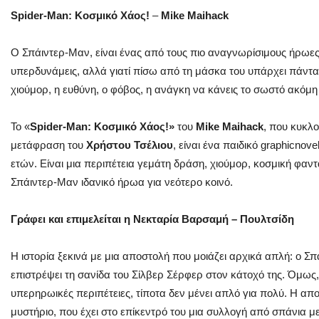
Spider-Man: Κοσμικό Χάος!
–
Mike Maihack
Ο Σπάιντερ-Μαν, είναι ένας από τους πιο αναγνωρίσιμους ήρωες τ
υπερδυνάμεις, αλλά γιατί πίσω από τη μάσκα του υπάρχει πάντα
χιούμορ, η ευθύνη, ο φόβος, η ανάγκη να κάνεις το σωστό ακόμη
Το «
Spider-Man: Κοσμικό Χάος!»
του
Mike Maihack
, που κυκλο
μετάφραση του
Χρήστου Τσέλιου
, είναι ένα παιδικό graphicnov
ετών. Είναι μια περιπέτεια γεμάτη δράση, χιούμορ, κοσμική φαντ
Σπάιντερ-Μαν ιδανικό ήρωα για νεότερο κοινό.
Γράφει και επιμελείται η Νεκταρία Βαρσαμή – Πουλτσίδη
Η ιστορία ξεκινά με μια αποστολή που μοιάζει αρχικά απλή: ο Σπ
επιστρέψει τη σανίδα του Σίλβερ Σέρφερ στον κάτοχό της. Όμως
υπερηρωικές περιπέτειες, τίποτα δεν μένει απλό για πολύ. Η α
μυστήριο, που έχει στο επίκεντρό του μια συλλογή από σπάνια μ