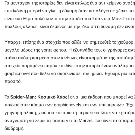
Τα μενταγιόν της ιστορίας δεν είναι απλώς ένα αντικείμενο αναζ
επικίνδυνη μπορεί να γίνει η δύναμη όταν καταλήγει σε χέρια που
είναι ένα θέμα πολύ κοντά στην καρδιά του Σπάιντερ-Μαν. Γιατ
πολλούς άλλους, είναι δεμένος με την ιδέα ότι η δύναμη δεν είνα
Υπάρχει επίσης ένα στοιχείο που αξίζει να σημειωθεί: το χιούμο
μεγάλο μέρος της γοητείας του. Η εξυπνάδα του, οι γρήγορες αντι
ατάκα ακόμη και μέσα στον κίνδυνο, είναι κομμάτια της ταυτότητά
στοιχείο παραμένει παρόν και δίνει στην ιστορία έναν ανάλαφρο
graphicnovel που θέλει να σκοτεινιάσει τον ήρωα. Έχουμε μια ισ
προσιτό.
Το
Spider-Man: Κοσμικό Χάος!
είναι μια έκδοση που μπορεί να
παιδιού στον κόσμο των graphicnovels και των υπερηρώων. Έχει
γρήγορη πλοκή, χιούμορ και αρκετή περιπέτεια ώστε να κρατήσει
αναγνώστη να ξέρει τα πάντα για τη Marvel. Του δίνει τα απαραί
διαδρομή.