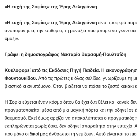
«Η ευχή της Σοφίας» της Έρης Δεληγιάννη
«Η ευχή της Σοφίας» της Έρης Δεληγιάννη
είναι τρυφερό παρα
ανυπομονησία, την επιθυμία, τη μοναξιά που μπορεί να γεννήσει η
«μαζί».
Γράφει η δημοσιογράφος Νεκταρία Βαρσαμή-Πουλτσίδη
Κυκλοφορεί από τις Εκδόσεις Πηγή Παιδεία. Η εικονογράφησ
Φουντουκίδου.
Από τις πρώτες κιόλας σελίδες, γνωρίζουμε τη μ
βιαστικό κι ανυπόμονο. Όταν βιάζεται να πιάσει το ζεστό κεκάκι κ
Η Σοφία εύχεται έναν κόσμο όπου θα έχει ό,τι θέλει και κανείς δεν
πραγματοποιείται μέσα από μια μαγική πόρτα και την οδηγεί σε έ
θαυμασμό. Εκεί όμως αρχίζει να αποκαλύπτεται ο πραγματικός πυρ
εκπληρώνεται χωρίς όρια, δεν οδηγεί απαραίτητα στην ευτυχία. Α
που μόνο οι δικοί μας άνθρωποι τη γεμίζουν. Αυτό είναι και το πιο