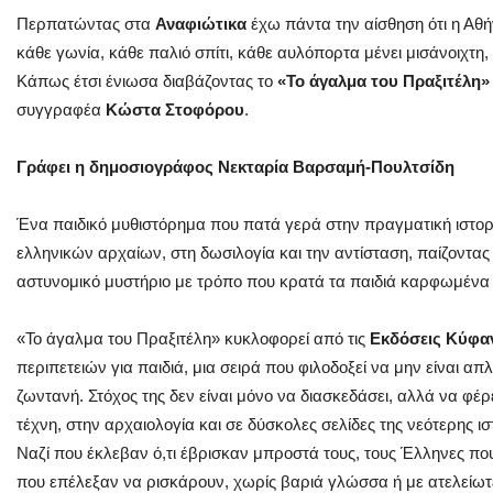
Περπατώντας στα
Αναφιώτικα
έχω πάντα την αίσθηση ότι η Αθή
κάθε γωνία, κάθε παλιό σπίτι, κάθε αυλόπορτα μένει μισάνοιχτη, 
Κάπως έτσι ένιωσα διαβάζοντας το
«Το άγαλμα του Πραξιτέλη»
συγγραφέα
Κώστα Στοφόρου
.
Γράφει η δημοσιογράφος Νεκταρία Βαρσαμή-Πουλτσίδη
Ένα παιδικό μυθιστόρημα που πατά γερά στην πραγματική ιστορ
ελληνικών αρχαίων, στη δωσιλογία και την αντίσταση, παίζοντας τ
αστυνομικό μυστήριο με τρόπο που κρατά
τα παιδιά καρφωμένα σ
«Το άγαλμα του Πραξιτέλη» κυκλοφορεί από τις
Εκδόσεις Κύφα
περιπετειών για παιδιά, μια σειρά που φιλοδοξεί να μην είναι 
ζωντανή. Στόχος της δεν είναι μόνο να διασκεδάσει, αλλά να φέ
τέχνη, στην αρχαιολογία και σε δύσκολες σελίδες της νεότερης ισ
Ναζί που έκλεβαν ό,τι έβρισκαν μπροστά τους, τους Έλληνες πο
που επέλεξαν να ρισκάρουν, χωρίς βαριά γλώσσα ή με ατελείωτε