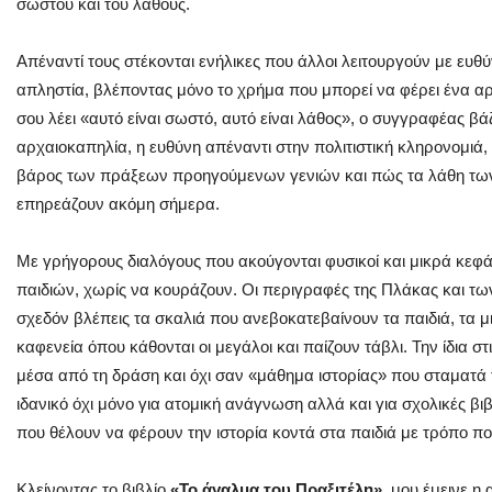
σωστού και του λάθους.
Απέναντί τους στέκονται ενήλικες που άλλοι λειτουργούν με ευθύν
απληστία, βλέποντας μόνο το χρήμα που μπορεί να φέρει ένα α
σου λέει «αυτό είναι σωστό, αυτό είναι λάθος», ο συγγραφέας βά
αρχαιοκαπηλία, η ευθύνη απέναντι στην πολιτιστική κληρονομιά, 
βάρος των πράξεων προηγούμενων γενιών και πώς τα λάθη τ
επηρεάζουν ακόμη σήμερα.
Με γρήγορους διαλόγους που ακούγονται φυσικοί και μικρά κεφ
παιδιών, χωρίς να κουράζουν. Οι περιγραφές της Πλάκας και τω
σχεδόν βλέπεις τα σκαλιά που ανεβοκατεβαίνουν τα παιδιά, τα μι
καφενεία όπου κάθονται οι μεγάλοι και παίζουν τάβλι. Την ίδια στ
μέσα από τη δράση και όχι σαν «μάθημα ιστορίας» που σταματά τ
ιδανικό όχι μόνο για ατομική ανάγνωση αλλά και για σχολικές β
που θέλουν να φέρουν την ιστορία κοντά στα παιδιά με τρόπο π
Κλείνοντας το βιβλίο
«Το άγαλμα του Πραξιτέλη»,
μου έμεινε η