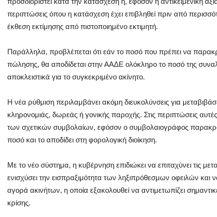
προσδιοριστεί κατά την κατάσχεση ή, εφόσον η αντικειμενική αξί
περιπτώσεις όπου η κατάσχεση έχει επιβληθεί πριν από περισσότ
έκθεση εκτίμησης από πιστοποιημένο εκτιμητή.
Παράλληλα, προβλέπεται ότι εάν το ποσό που πρέπει να παρακρα
πώλησης, θα αποδίδεται στην ΑΑΔΕ ολόκληρο το ποσό της συναλ
αποκλειστικά για το συγκεκριμένο ακίνητο.
Η νέα ρύθμιση περιλαμβάνει ακόμη διευκολύνσεις για μεταβιβάσ
κληρονομιάς, δωρεάς ή γονικής παροχής. Στις περιπτώσεις αυτέ
των σχετικών συμβολαίων, εφόσον ο συμβολαιογράφος παρακρα
ποσό και το αποδίδει στη φορολογική διοίκηση.
Με το νέο σύστημα, η κυβέρνηση επιδιώκει να επιταχύνει τις με
ενισχύσει την εισπραξιμότητα των ληξιπρόθεσμων οφειλών και ν
αγορά ακινήτων, η οποία εξακολουθεί να αντιμετωπίζει σημαντικ
κρίσης.