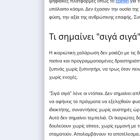
ψηφιακές πλατφόρμες όπως το
spinfin
για τ
υπόλοιπο κόσμο. Δεν έχασαν την ουσία της
φύση, την αξία της ανθρώπινης επαφής. Συν
Τι σημαίνει "σιγά σιγά
Η ικαριώτικη χαλάρωση δεν μοιάζει με τις δ
πισίνα και προγραμματισμένες δραστηριότητ
ξυπνάς χωρίς ξυπνητήρι, να τρως όταν πει
χωρίς ενοχές.
"Σιγά σιγά" λένε οι ντόπιοι. Δεν σημαίνει α
να αφήνεις τα πράγματα να εξελιχθούν φυσι
ιδιοκτήτης, συναντήσεις χωρίς αυστηρές ώρε
Αυτό δεν σημαίνει τεμπελιά. Οι Ικαριώτες
δουλεύουν χωρίς stress, χωρίς εμμονή με τ
σταματούν. Απολαμβάνουν το αποτέλεσμα. Α