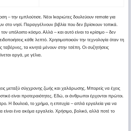
ση – την εμπλούτισε. Νέοι Ικαριώτες δουλεύουν remote για
ουν στο νησί. Παραγγέλνουν βιβλία που δεν βρίσκουν τοπικά.
τον υπόλοιπο κόσμο. Αλλά – και αυτό είναι το κρίσιμο – δεν
 ειδοποιήσεις κάθε λεπτό. Χρησιμοποιούν την τεχνολογία όταν τη
ις ταβέρνες, τα κινητά μένουν στην τσέπη. Οι συζητήσεις
νεται αργά, με γέλια.
λέξεις μεταξύ σύγχρονης ζωής και χαλάρωσης. Μπορείς να έχεις
στικό είναι προτεραιότητες. Εδώ, οι άνθρωποι έρχονται πρώτοι.
ντρο. Η δουλειά, το χρήμα, η επιτυχία – απλά εργαλεία για να
α είναι ένα ακόμα εργαλείο. Χρήσιμο, βολικό, αλλά ποτέ το