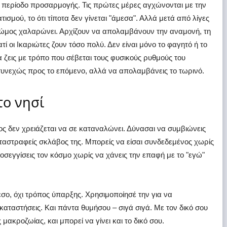
 περίοδο προσαρμογής. Τις πρώτες μέρες αγχώνονται με την
σμού, το ότι τίποτα δεν γίνεται "άμεσα". Αλλά μετά από λίγες
Ο ώμος χαλαρώνει. Αρχίζουν να απολαμβάνουν την αναμονή, τη
τί οι Ικαριώτες ζουν τόσο πολύ. Δεν είναι μόνο το φαγητό ή το
να ζεις με τρόπο που σέβεται τους φυσικούς ρυθμούς του
 συνεχώς προς το επόμενο, αλλά να απολαμβάνεις το τωρινό.
το νησί
ος δεν χρειάζεται να σε καταναλώνει. Δύνασαι να συμβιώνεις
καταστραφείς σκλάβος της. Μπορείς να είσαι συνδεδεμένος χωρίς
οσεγγίσεις τον κόσμο χωρίς να χάνεις την επαφή με το "εγώ"
μέσο, όχι τρόπος ύπαρξης. Χρησιμοποίησέ την για να
τικαταστήσεις. Και πάντα θυμήσου – σιγά σιγά. Με τον δικό σου
 μακροζωίας, και μπορεί να γίνει και το δικό σου.