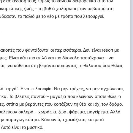
η διασκέδασή τους. Όμως το κάνουν διαφορετικά από τον
 ικαριώτικης ζωής – τη βαθιά χαλάρωση, τον σεβασμό στη
δύασαν το παλιό με το νέο με τρόπο που λειτουργεί.
"
ιακοπές που φαντάζονται οι περισσότεροι. Δεν είναι resort με
ες. Είναι κάτι πιο απλό και πιο δύσκολο ταυτόχρονα – να
νάς, να κάθεσαι στη βεράντα κοιτώντας τη θάλασσα όσο θέλεις
πλά "αργά". Είναι φιλοσοφία. Να μην τρέχεις, να μην αγχώνεσαι,
κά. Το βλέπεις παντού – μαγαζιά που κλείνουν όποτε θέλει ο
ς, σπίτια με βεράντες που κοιτάζουν τη θέα και όχι τον δρόμο.
 δουλεύουν σκληρά – χωράφια, ζώα, ψάρεμα, μαγείρεμα. Αλλά
ην παραγωγικότητα. Κάνουν ό,τι χρειάζεται, και μετά
υτό είναι το μυστικό.