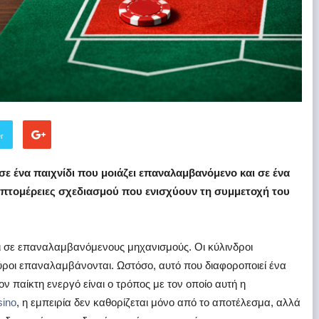
er
σε ένα παιχνίδι που μοιάζει επαναλαμβανόμενο και σε ένα
λεπτομέρειες σχεδιασμού που ενισχύουν τη συμμετοχή του
αι σε επαναλαμβανόμενους μηχανισμούς. Οι κύλινδροι
 γύροι επαναλαμβάνονται. Ωστόσο, αυτό που διαφοροποιεί ένα
ν παίκτη ενεργό είναι ο τρόπος με τον οποίο αυτή η
sino
, η εμπειρία δεν καθορίζεται μόνο από το αποτέλεσμα, αλλά