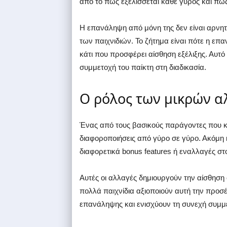
από το πώς εξελίσσεται κάθε γύρος και πώς
Η επανάληψη από μόνη της δεν είναι αρνητι
των παιχνιδιών. Το ζήτημα είναι πότε η επ
κάτι που προσφέρει αίσθηση εξέλιξης. Αυτό 
συμμετοχή του παίκτη στη διαδικασία.
Ο ρόλος των μικρών α
Ένας από τους βασικούς παράγοντες που κά
διαφοροποιήσεις από γύρο σε γύρο. Ακόμη κ
διαφορετικά bonus features ή εναλλαγές σ
Αυτές οι αλλαγές δημιουργούν την αίσθηση ό
πολλά παιχνίδια αξιοποιούν αυτή την προσέ
επανάληψης και ενισχύουν τη συνεχή συμμε