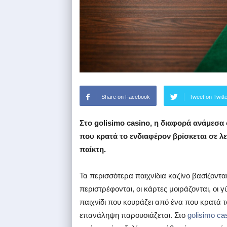
Share on Facebook
Tweet on Twitt
Στο golisimo casino, η διαφορά ανάμεσα 
που κρατά το ενδιαφέρον βρίσκεται σε 
παίκτη.
Τα περισσότερα παιχνίδια καζίνο βασίζοντ
περιστρέφονται, οι κάρτες μοιράζονται, οι
παιχνίδι που κουράζει από ένα που κρατά το
επανάληψη παρουσιάζεται. Στο
golisimo ca