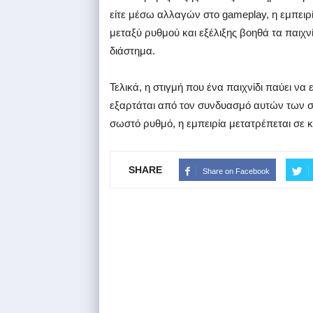
είτε μέσω αλλαγών στο gameplay, η εμπειρία
μεταξύ ρυθμού και εξέλιξης βοηθά τα παιχ
διάστημα.
Τελικά, η στιγμή που ένα παιχνίδι παύει να
εξαρτάται από τον συνδυασμό αυτών των σ
σωστό ρυθμό, η εμπειρία μετατρέπεται σε κ
SHARE
Share on Facebook