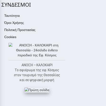
ΣΥΝΔΕΣΜΟΙ
Ταυτότητα
Όροι Χρήσης
Πολιτική Προστασίας
Cookies
ΑΝΟΙΞΗ – ΚΑΛΟΚΑΙΡΙ
Το αφιέρωμα της εφ. Κόσμος
στον τουρισμό της Θεσσαλίας
και σε ψηφιακή μορφή