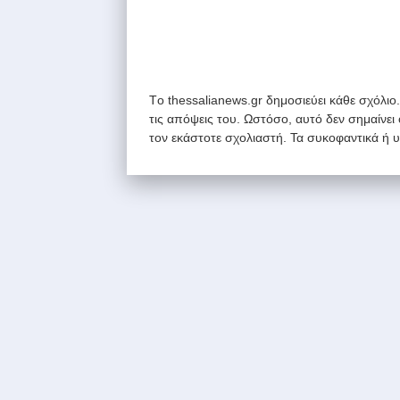
Tο thessalianews.gr δημοσιεύει κάθε σχόλιο
τις απόψεις του. Ωστόσο, αυτό δεν σημαίνει
τον εκάστοτε σχολιαστή. Τα συκοφαντικά ή 