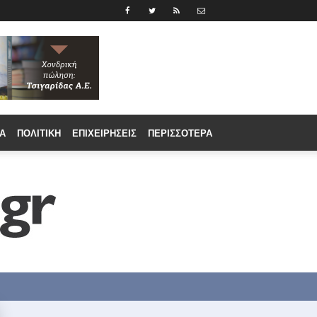
Α
ΠΟΛΙΤΙΚΉ
ΕΠΙΧΕΙΡΉΣΕΙΣ
ΠΕΡΙΣΣΟΤΕΡΑ