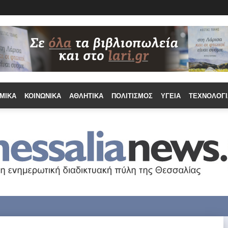
ΜΙΚΆ
ΚΟΙΝΩΝΙΚΆ
ΑΘΛΗΤΙΚΆ
ΠΟΛΙΤΙΣΜΌΣ
ΥΓΕΊΑ
ΤΕΧΝΟΛΟΓΊ