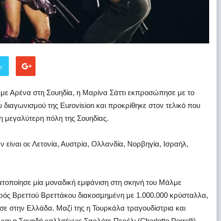
er
με Αρένα στη Σουηδία, η Μαρίνα Σάττι εκπροσώπησε με το
υ διαγωνισμού της Eurovision και προκρίθηκε στον τελικό που
τη μεγαλύτερη πόλη της Σουηδίας.
είναι οι: Λετονία, Αυστρία, Ολλανδία, Νορβηγία, Ισραήλ,
οποίησε μία μοναδική εμφάνιση στη σκηνή του Μάλμε
ιρός Βρεττού Βρεττάκου διακοσμημένη με 1.000.000 κρύσταλλα,
σε στην Ελλάδα. Μαζί της η Τουρκάλα τραγουδίστρια και
αι η Σουηδή καλλιτέχνις Σαρλότε Περέλι (Charlotte Perrelli).