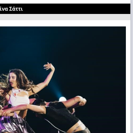
ίνα Σάττι