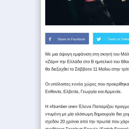
Share on Facebook
Tweet on Twitt
Με μια άψογη εμφάνιση στη σκηνή του Μάλ
«Ζάρι» την Ελλάδα στο Β ημιτελικό του 68ο
θα διεξαχθεί το Σάββατο 11 Μαΐου στην τρί
Οι υπόλοιπες εννέα χώρες που προκρίθηκαν 
Εσθονία, Ελβετία, Γεωργία και Αρμενία.
H «Number one» Έλενα Παπαρίζου πραγματ
ντυμένη με μία ολόσωμη δημιουργία δια χε
σχεδόν 20 χρόνια από την πρωτιά που χάρι
συνθέτρια Σερτάμπ Ερενέρ (Sertab Erener) κ