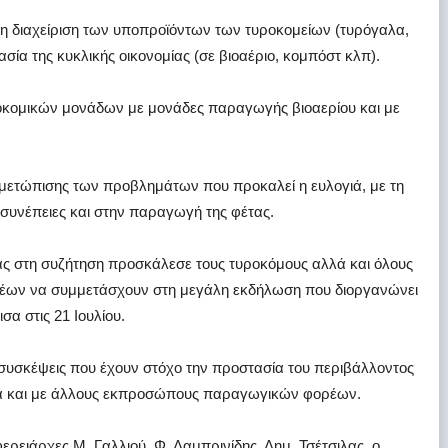
τη διαχείριση των υποπροϊόντων των τυροκομείων (τυρόγαλα,
ασία της κυκλικής οικονομίας (σε βιοαέριο, κομπόστ κλπ).
οκομικών μονάδων με μονάδες παραγωγής βιοαερίου και με
ιμετώπισης των προβλημάτων που προκαλεί η ευλογιά, με τη
συνέπειες και στην παραγωγή της φέτας.
ας στη συζήτηση προσκάλεσε τους τυροκόμους αλλά και όλους
ων να συμμετάσχουν στη μεγάλη εκδήλωση που διοργανώνει
σα στις 21 Ιουλίου.
ς συσκέψεις που έχουν στόχο την προστασία του περιβάλλοντος
μα και με άλλους εκπροσώπους παραγωγικών φορέων.
ερειάρχες Μ. Γαλλιού, Φ. Λαμπρινίδης, Δημ. Τσέτσιλας, ο