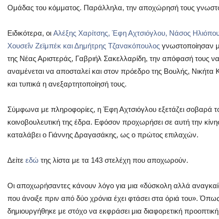
Ομάδας του κόμματος. Παράλληλα, την αποχώρησή τους γνωστο
Ειδικότερα, οι
Αλέξης Χαρίτσης, Έφη Αχτσιόγλου, Νάσος Ηλιόπο
Χουσεΐν Ζεϊμπέκ και Δημήτρης Τζανακόπουλος
γνωστοποίησαν με
της Νέας Αριστεράς, Γαβριήλ Σακελλαρίδη, την απόφασή τους 
αναμένεται να αποσταλεί και στον πρόεδρο της Βουλής, Νικήτα
και τυπικά η ανεξαρτητοποίησή τους.
Σύμφωνα με πληροφορίες, η Έφη Αχτσιόγλου εξετάζει σοβαρά τ
κοινοβουλευτική της έδρα. Εφόσον προχωρήσει σε αυτή την κίνη
καταλάβει ο Γιάννης Δραγασάκης, ως ο πρώτος επιλαχών.
Δείτε
εδώ
της λίστα με τα 143 στελέχη που αποχωρούν.
Οι αποχωρήσαντες κάνουν λόγο για μια «δύσκολη αλλά αναγκαί
που άνοιξε πριν από δύο χρόνια έχει φτάσει στα όριά του». Όπω
δημιουργήθηκε με στόχο να εκφράσει μια διαφορετική προοπτική 