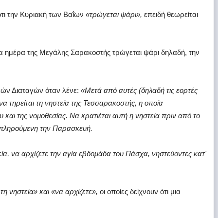
ότι την Κυριακή των Βαΐων
«τρώγεται ψάρι»,
επειδή θεωρείται
μία ημέρα της Μεγάλης Σαρακοστής τρώγεται ψάρι δηλαδή, την
κών Διαταγών όταν λένε:
«Μετά από αυτές (δηλαδή τις εορτές
α τηρείται τη νηστεία της Τεσσαρακοστής, η οποία
 και της νομοθεσίας. Να κρατιέται αυτή η νηστεία πριν από το
μπληρούμενη την Παρασκευή.
α, να αρχίζετε την αγία εβδομάδα του Πάσχα, νηστεύοντες κατ'
η νηστεία» και «να αρχίζετε»,
οι οποίες δείχνουν ότι μια